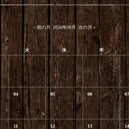
« 前の月
2026年08月
次の月 »
火
水
木
04
05
06
0
11
12
13
1