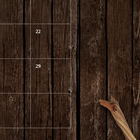
1
22
8
29