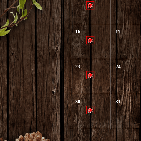
16
17
23
24
30
31