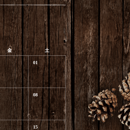
金
土
01
7
08
4
15