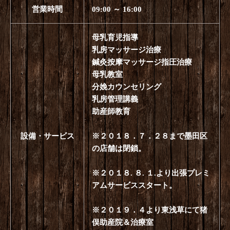
営業時間
09:00 ～ 16:00
母乳育児指導
乳房マッサージ治療
鍼灸按摩マッサージ指圧治療
母乳教室
分娩カウンセリング
乳房管理講義
助産師教育
設備・サービス
※２０１８．７．２８まで墨田区
の店舗は閉鎖。
※２０１８. ８. １.より出張プレミ
アムサービススタート。
※２０１９．４より東浅草にて猪
俣助産院＆治療室