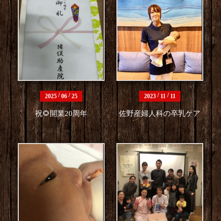
/
/
/
/
2025
06
25
2023
11
11
祝🌻開業20周年
佐野産婦人科の卒乳ケア