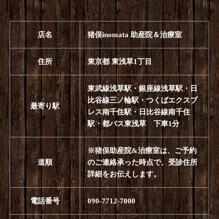
店名
猪俣inomata 助産院＆治療室
住所
東京都 東浅草1丁目
東武線浅草駅・銀座線浅草駅・日
比谷線三ノ輪駅・つくばエクスプ
最寄り駅
レス南千住駅・日比谷線南千住
駅・都バス東浅草 下車1分
※猪俣助産院&治療室は、ご予約
道順
のご連絡承った時点で、受診住所
詳細をお伝えします。
電話番号
090-7712-7000