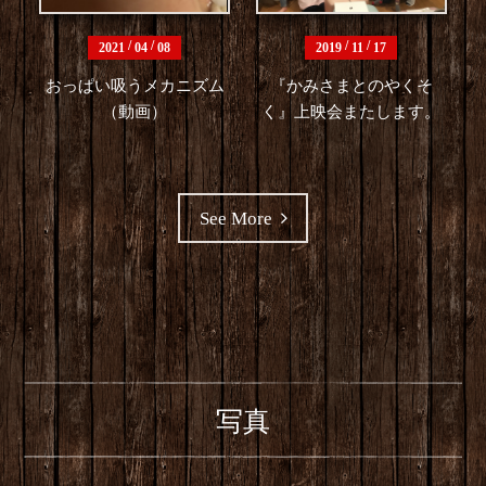
/
/
/
/
2021
04
08
2019
11
17
おっぱい吸うメカニズム
『かみさまとのやくそ
（動画）
く』上映会またします。
See More
写真