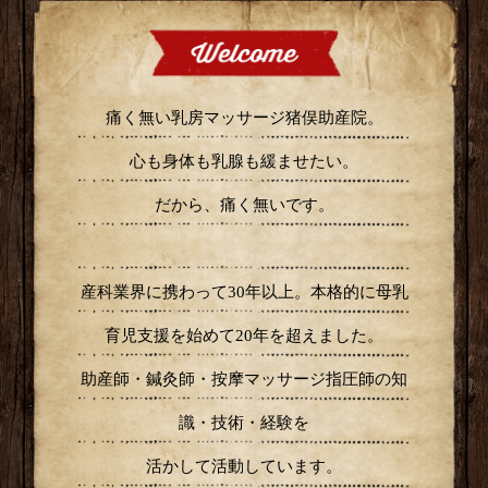
痛く無い乳房マッサージ猪俣助産院。
心も身体も乳腺も緩ませたい。
だから、痛く無いです。
産科業界に携わって30年以上。本格的に母乳
育児支援を始めて20年を超えました。
助産師・鍼灸師・按摩マッサージ指圧師の知
識・技術・経験を
活かして活動しています。